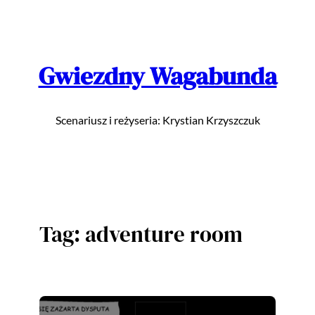
Przejdź
do
treści
Gwiezdny Wagabunda
Scenariusz i reżyseria: Krystian Krzyszczuk
Tag:
adventure room