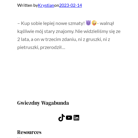
Written by
Krystian
on
2023-02-14
– Kup sobie lepiej nowe szmaty!
- walnął
kąśliwie mój stary znajomy. Nie widzieliśmy się ze
2 lata, a on w trzecim zdaniu, ni z gruszki, ni z
pietruszki, przerodził…
Gwiezdny Wagabunda
TikTok
YouTube
LinkedIn
Resources