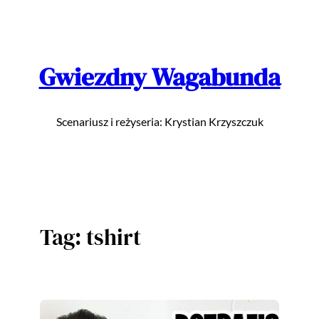
Przejdź
do
treści
Gwiezdny Wagabunda
Scenariusz i reżyseria: Krystian Krzyszczuk
Tag:
tshirt