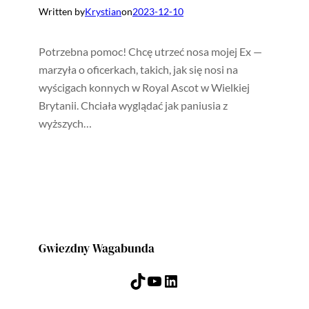
Written by
Krystian
on
2023-12-10
Potrzebna pomoc! Chcę utrzeć nosa mojej Ex —
marzyła o oficerkach, takich, jak się nosi na
wyścigach konnych w Royal Ascot w Wielkiej
Brytanii. Chciała wyglądać jak paniusia z
wyższych…
Gwiezdny Wagabunda
TikTok
YouTube
LinkedIn