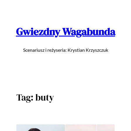
Przejdź
do
treści
Gwiezdny Wagabunda
Scenariusz i reżyseria: Krystian Krzyszczuk
Tag:
buty